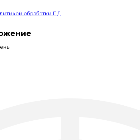
литикой обработки ПД
ложение
ень