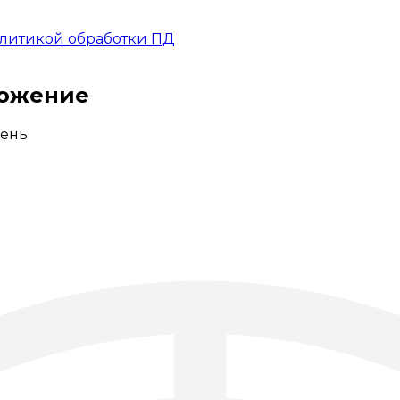
литикой обработки ПД
ложение
ень