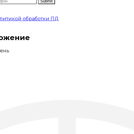
литикой обработки ПД
ложение
ень