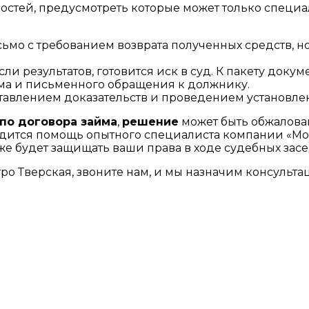
стей, предусмотреть которые может только специал
сьмо с требованием возврата полученных средств,
и результатов, готовится иск в суд. К пакету доку
йма и письменного обращения к должнику.
ставлением доказательств и проведением установл
по договора займа
,
решение
может быть обжалован
годится помощь опытного специалиста компании «Мо
кже будет защищать ваши права в ходе судебных зас
ро Тверская, звоните нам, и мы назначим консульта