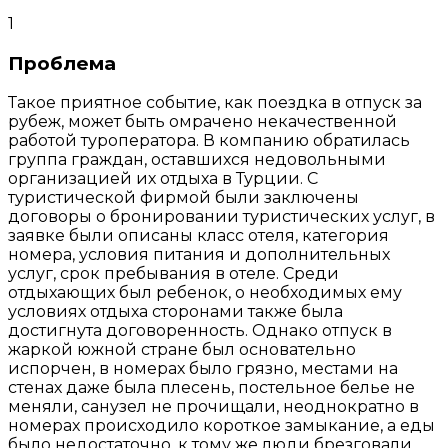
1
Проблема
Такое приятное событие, как поездка в отпуск за
рубеж, может быть омрачено некачественной
работой туроператора. В компанию обратилась
группа граждан, оставшихся недовольными
организацией их отдыха в Турции. С
туристической фирмой были заключены
договоры о бронировании туристических услуг, в
заявке были описаны класс отеля, категория
номера, условия питания и дополнительных
услуг, срок пребывания в отеле. Среди
отдыхающих был ребенок, о необходимых ему
условиях отдыха сторонами также была
достигнута договоренность. Однако отпуск в
жаркой южной стране был основательно
испорчен, в номерах было грязно, местами на
стенах даже была плесень, постельное белье не
меняли, санузел не прочищали, неоднократно в
номерах происходило короткое замыкание, а еды
было недостаточно, к тому же люди брезговали